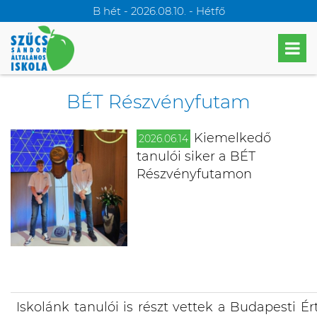
B hét - 2026.08.10. - Hétfő
BÉT Részvényfutam
Kiemelkedő
2026.06.14
tanulói siker a BÉT
Részvényfutamon
Iskolánk tanulói is részt vettek a Budapesti É