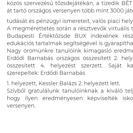
közös szervezésű tőzsdejátékán, a tizedik 
át tartó országos versenyen több mint 3000 já
tudását és pénzügyi ismereteit, valós piaci he
A megmérettetés során a résztvevők virtuális
Budapesti Értéktőzsde BUX indexének részv
edukációs tartalmak segítségével is gyarapíth
Nagy örömünkre tanulóink kimagasló eredmén
Erdődi Barnabás országos összesített 2. hely
összesített 4. helyezést szerzett. Saját 
szerepeltek: Erdődi Barnabás
1. helyezett, Kessler Balázs 2. helyezett lett.
Szívből gratulálunk tanulóinknak a kiváló te
hogy ilyen eredményesen képviselték isk
versenyen.