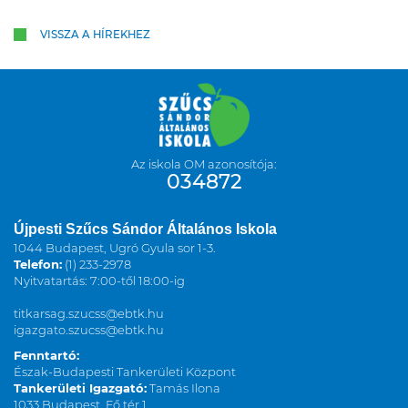
VISSZA A HÍREKHEZ
Az iskola OM azonosítója:
034872
Újpesti Szűcs Sándor Általános Iskola
1044 Budapest, Ugró Gyula sor 1-3.
Telefon:
(1) 233-2978
Nyitvatartás: 7:00-től 18:00-ig
titkarsag.szucss@ebtk.hu
igazgato.szucss@ebtk.hu
Fenntartó:
Észak-Budapesti Tankerületi Központ
Tankerületi Igazgató:
Tamás Ilona
1033 Budapest, Fő tér 1.