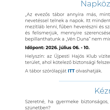
Napközi
„Az evezős tábor annyira más, mint 
nevetéssel telnek a napok. Itt minden
mezítláb lenni, fűben heverészni és s
és felismerjük, mennyire szerencsé
bepillanthatunk a „Vén Duna” nem m
Időpont: 2026. július 06. - 10.
Helyszín: az Újpesti Hajós Klub vízit
terület, ahol kötelező biztonsági felsz
A tábor szórólapját
ITT
olvashatják.
__________________________
Kéz
Szeretné, ha gyermeke biztonságos, 
szünetben?