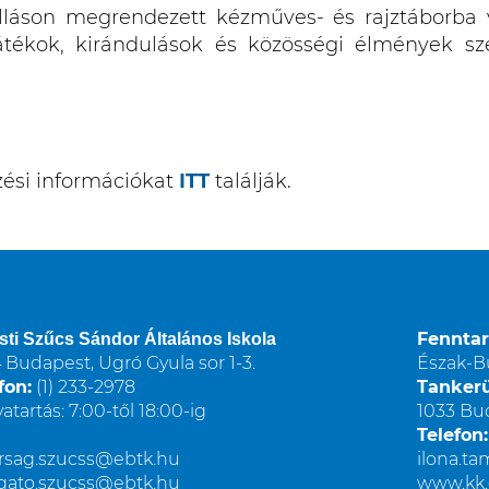
láson megrendezett kézműves- és rajztáborba vá
játékok, kirándulások és közösségi élmények s
ezési információkat
ITT
találják.
Fenntar
sti Szűcs Sándor Általános Iskola
 Budapest, Ugró Gyula sor 1-3.
Észak-B
fon:
(1) 233-2978
Tankerü
vatartás: 7:00-től 18:00-ig
1033 Bud
Telefon:
arsag.szucss@ebtk.hu
ilona.t
gato.szucss@ebtk.hu
www.kk.