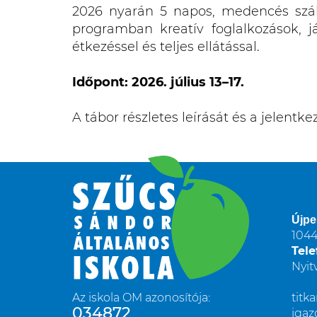
2026 nyarán 5 napos, medencés szál
programban kreatív foglalkozások, 
étkezéssel és teljes ellátással.
Időpont: 2026. július 13–17.
A tábor részletes leírását és a jelentk
Újpe
1044
Tele
Nyit
Az iskola OM azonosítója:
titk
034872
igaz