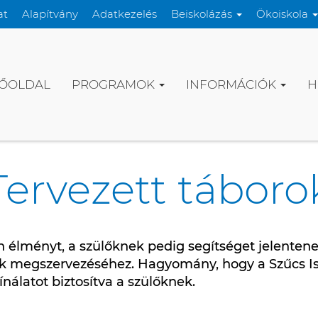
at
Alapítvány
Adatkezelés
Beiskolázás
Ökoiskola
ŐOLDAL
PROGRAMOK
INFORMÁCIÓK
H
Tervezett táboro
n élményt, a szülőknek pedig segítséget jelentene
k megszervezéséhez. Hagyomány, hogy a Szűcs Is
álatot biztosítva a szülőknek.