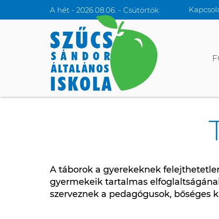
Kapcsol
A hét - 2026.08.06. - Csütörtök
F
A táborok a gyerekeknek felejthetetle
gyermekeik tartalmas elfoglaltságána
szerveznek a pedagógusok, bőséges kín