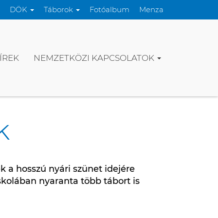
DÖK
Táborok
Fotóalbum
Menza
ÍREK
NEMZETKÖZI KAPCSOLATOK
k
k a hosszú nyári szünet idejére
kolában nyaranta több tábort is