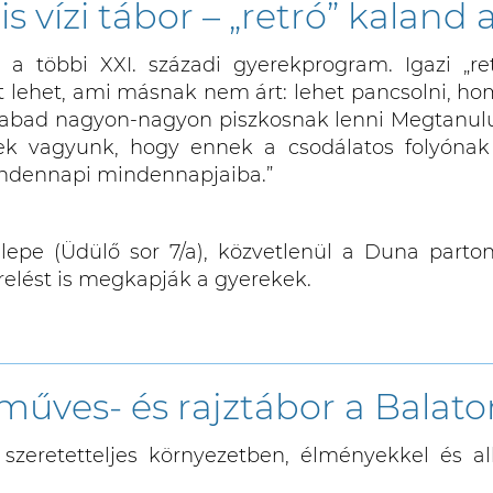
s vízi tábor – „retró” kaland 
a többi XXI. századi gyerekprogram. Igazi „ret
t lehet, ami másnak nem árt: lehet pancsolni, hom
zabad nagyon-nagyon piszkosnak lenni Megtanulun
sek vagyunk, hogy ennek a csodálatos folyónak 
indennapi mindennapjaiba.”
elepe (Üdülő sor 7/a), közvetlenül a Duna parton
erelést is megkapják a gyerekek.
________________________________________________________
műves- és rajztábor a Balato
szeretetteljes környezetben, élményekkel és alk