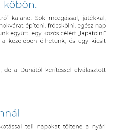
a köbön.
ró” kaland. Sok mozgással, játékkal,
okvárat építeni, fröcskölni, egész nap
k együtt, egy közös célért „lapátolni”
a közelében élhetünk, és egy kicsit
, de a Dunától kerítéssel elválasztott
__________________________
nnál
otással teli napokat töltene a nyári