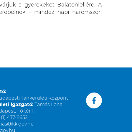
rjuk a gyerekeket Balatonlellére. A
zerepelnek – mindez napi háromszori
tó:
udapesti Tankerületi Központ
leti Igazgató:
Tamás Ilona
apest, Fő tér 1.
(1) 437-8652
amas@kk.gov.hu
gov.hu