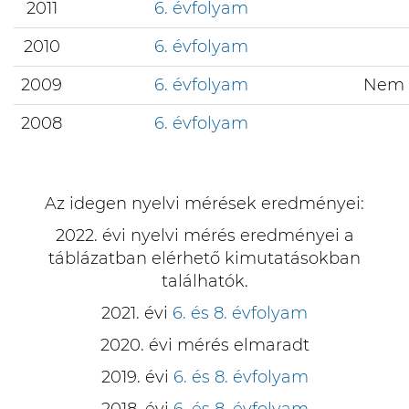
2011
6. évfolyam
2010
6. évfolyam
2009
6. évfolyam
Nem v
2008
6. évfolyam
Az idegen nyelvi mérések eredményei:
2022. évi nyelvi mérés eredményei a
táblázatban elérhető kimutatásokban
találhatók.
2021. évi
6. és 8. évfolyam
2020. évi mérés elmaradt
2019. évi
6. és 8. évfolyam
2018. évi
6. és 8. évfolyam