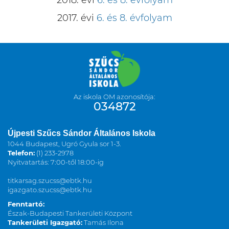
2017. évi
6. és 8. évfolyam
Az iskola OM azonosítója:
034872
Újpesti Szűcs Sándor Általános Iskola
1044 Budapest, Ugró Gyula sor 1-3.
Telefon:
(1) 233-2978
Nyitvatartás: 7:00-től 18:00-ig
titkarsag.szucss@ebtk.hu
igazgato.szucss@ebtk.hu
Fenntartó:
Észak-Budapesti Tankerületi Központ
Tankerületi Igazgató:
Tamás Ilona