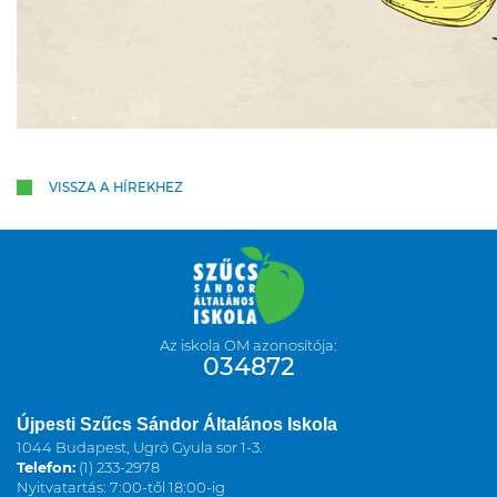
VISSZA A HÍREKHEZ
Az iskola OM azonosítója:
034872
Újpesti Szűcs Sándor Általános Iskola
1044 Budapest, Ugró Gyula sor 1-3.
Telefon:
(1) 233-2978
Nyitvatartás: 7:00-től 18:00-ig