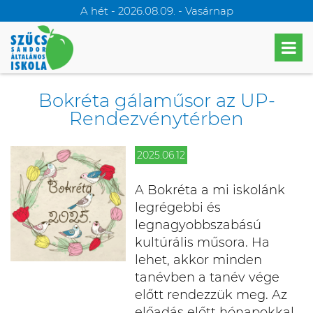
A hét - 2026.08.09. - Vasárnap
Bokréta gálaműsor az UP-
Rendezvénytérben
2025.06.12
A Bokréta a mi iskolánk
legrégebbi és
legnagyobbszabású
kultúrális műsora. Ha
lehet, akkor minden
tanévben a tanév vége
előtt rendezzük meg. Az
előadás előtt hónapokkal