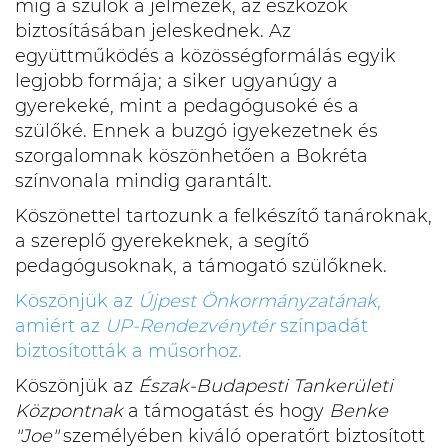
míg a szülők a jelmezek, az eszközök
biztosításában jeleskednek. Az
együttműködés a közösségformálás egyik
legjobb formája; a siker ugyanúgy a
gyerekeké, mint a pedagógusoké és a
szülőké. Ennek a buzgó igyekezetnek és
szorgalomnak köszönhetően a Bokréta
színvonala mindig garantált.
Köszönettel tartozunk a felkészítő tanároknak,
a szereplő gyerekeknek, a segítő
pedagógusoknak, a támogató szülőknek.
Köszönjük az
Újpest Önkormányzatának
,
amiért az
UP-Rendezvénytér
színpadát
biztosították a műsorhoz.
Köszönjük az
Észak-Budapesti Tankerületi
Központnak
a támogatást és hogy
Benke
"Joe"
személyében kiváló operatőrt biztosított