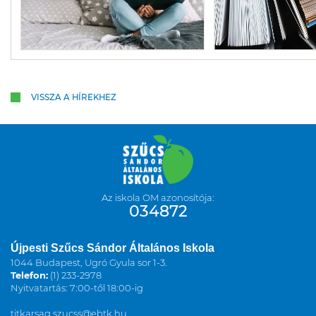
VISSZA A HÍREKHEZ
Az iskola OM azonosítója:
034872
Újpesti Szűcs Sándor Általános Iskola
1044 Budapest, Ugró Gyula sor 1-3.
Telefon:
(1) 233-2978
Nyitvatartás: 7:00-től 18:00-ig
titkarsag.szucss@ebtk.hu