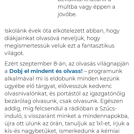
múltba vagy éppen a
jövőbe.
Iskolánk évek óta elkötelezett abban, hogy
diákjainkat olvasóvá neveljük, hogy
megismertessük velük ezt a fantasztikus
világot.
Ezért szeptember 8-án, az olvasás világnapján
a
Dobj el mindent és olvass!
– programunk
alkalmával mi is eldobunk minden kezünk
ügyébe elő tárgyat, elővesszük kedvenc
olvasnivalónkat, és portástól az igazgatónőig
bezárólag olvasunk, csak olvasunk. Egészen
addig, míg felcsendül a rádióban a Szűcs-
induló, s visszaránt minket a mindennapokba,
újra ott ülünk az órán, tanuljuk az 1x1-et, írjuk a
kis-és nagybetűket, ismerkedünk a kémiai