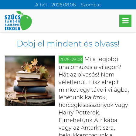
A hét - 2026.08.08. - Szombat
Dobj el mindent és olvass!
Mi a legjobb
2025.09.08
unaloműzés a világon?
Hát az olvasás! Nem
véletlenül. Hisz elrepít
minket egy távoli világba,
lehetünk kalózok,
hercegkisasszonyok vagy
Harry Potterek.
Elmehetünk Afrikába
vagy az Antarktiszra,
bekukkanthatunk a