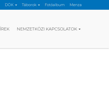
DÖK
Táborok
Fotóalbum
Menza
ÍREK
NEMZETKÖZI KAPCSOLATOK