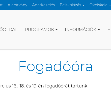
at
Alapítvány
Adatkezelés
Beiskolázás
Ökoiskola
ŐOLDAL
PROGRAMOK
INFORMÁCIÓK
H
Fogadóóra
cius 16., 18. és 19-én fogadóórát tartunk.