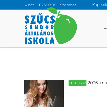
Kapcsol
A hét - 2026.08.08. - Szombat
F
2026. már
2026.03.12