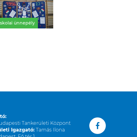
Iskolai ünnepély
tó:
udapesti Tankerületi Központ
leti Igazgató:
Tamás Ilona
apest, Fő tér 1.