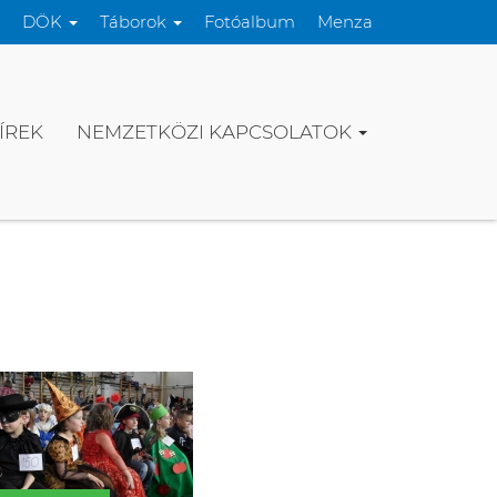
DÖK
Táborok
Fotóalbum
Menza
ÍREK
NEMZETKÖZI KAPCSOLATOK