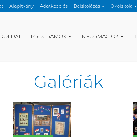
at
Alapítvány
Adatkezelés
Beiskolázás
Ökoiskola
ŐOLDAL
PROGRAMOK
INFORMÁCIÓK
H
Galériák