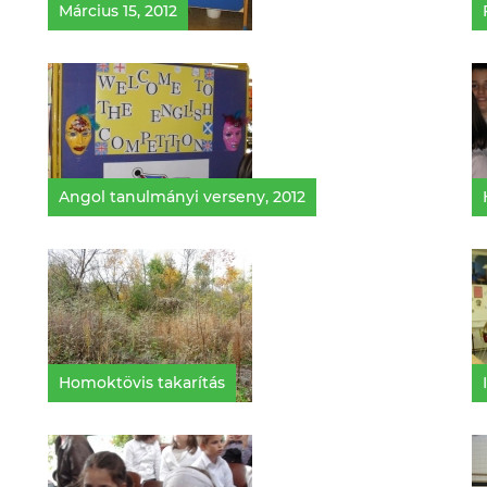
Március 15, 2012
Angol tanulmányi verseny, 2012
Homoktövis takarítás