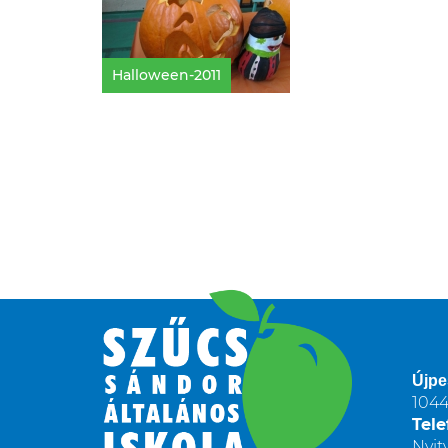
Halloween-2011
Újpe
1044
Tele
Nyit