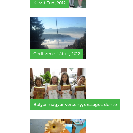
Ki Mit Tud, 2012
Gerlitzen-sítábor, 2012
Bolyai magyar verseny, országos döntő