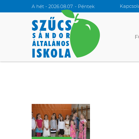
Kapcsol
A hét - 2026.08.07. - Péntek
F