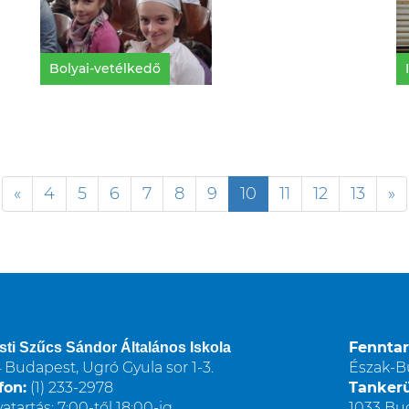
Bolyai-vetélkedő
«
4
5
6
7
8
9
10
11
12
13
»
Fenntar
sti Szűcs Sándor Általános Iskola
 Budapest, Ugró Gyula sor 1-3.
Észak-B
fon:
(1) 233-2978
Tankerü
vatartás: 7:00-től 18:00-ig
1033 Bud