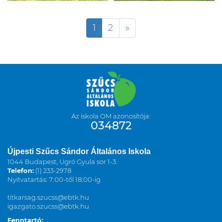
1
2
»
Az iskola OM azonosítója:
034872
Újpesti Szűcs Sándor Általános Iskola
1044 Budapest, Ugró Gyula sor 1-3.
Telefon:
(1) 233-2978
Nyitvatartás: 7:00-től 18:00-ig
titkarsag.szucss@ebtk.hu
igazgato.szucss@ebtk.hu
Fenntartó: