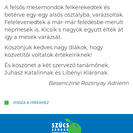
A felsős mesemondók felkerekedtek és
betérve egy-egy alsós osztályba, varázsoltak.
Felelevenedtek a már-már feledésbe merült
népmesék is. Kicsik s nagyok együtt élték át
így a mesék varázsát.
Köszönjük kedves nagy diákok, hogy
közvetítői voltatok értékeinknek!
És köszönet a két szervező tanárnőnek,
Juhász Katalinnak és Libényi Klárának.
Besencziné Rozsnyay Adrienn
VISSZA A HÍREKHEZ