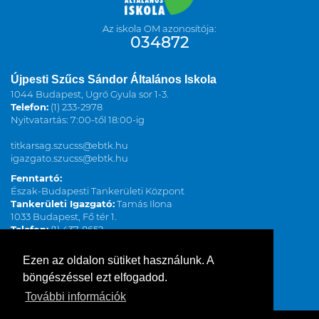
Az iskola OM azonosítója:
034872
Újpesti Szűcs Sándor Általános Iskola
1044 Budapest, Ugró Gyula sor 1-3.
Telefon:
(1) 233-2978
Nyitvatartás: 7:00-től 18:00-ig
titkarsag.szucss@ebtk.hu
igazgato.szucss@ebtk.hu
Fenntartó:
Észak-Budapesti Tankerületi Központ
Tankerületi Igazgató:
Tamás Ilona
1033 Budapest, Fő tér 1.
Telefon:
(1) 437-8652
ilona.tamas@kk.gov.hu
www.kk.gov.hu
Ezen az oldalon sütiket használunk. A
böngészéssel ezt elfogadod.
További információk