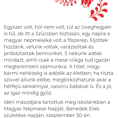
Egyszer volt, hol nem volt, túl az Üveghegyen
is túl, de itt a Szűcsben biztosan, egy napra a
magyar népmeséké volt a főszerep. Eljöttek
hozzánk, velünk voltak, varázsoltak és
próbáztattak bennünket. S nekünk adták
mindazt, amit csak a mese világa tud igazán
megteremteni számunkra. A hitet. Hogy
bármi nehézség is adódik az életben, ha tiszta
szívvel állunk elébe, megbirkózhatunk akár a
hétfejű sárkánnyal, vasorrú bábával is. És a jó,
az igaz mindig győz.
Idén másodjára tartottuk meg iskolánkban a
Magyar Népmese Napját, Benedek Elek
születése napján, szeptember 30-án.