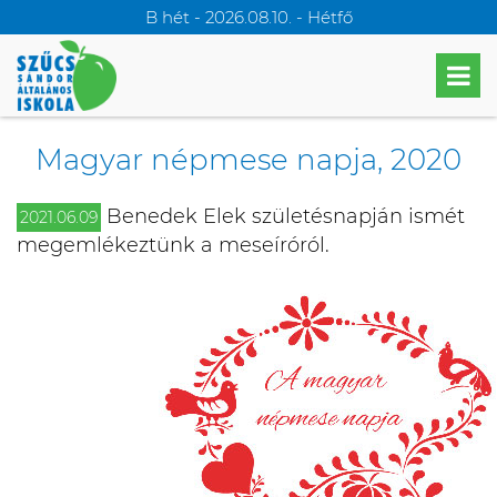
B hét - 2026.08.10. - Hétfő
Magyar népmese napja, 2020
Benedek Elek születésnapján ismét
2021.06.09
megemlékeztünk a meseíróról.