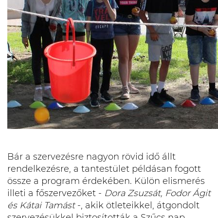
Bár a szervezésre nagyon rövid idő állt
rendelkezésre, a tantestület példásan fogott
össze a program érdekében. Külön elismerés
illeti a főszervezőket -
Dora Zsuzsát, Fodor Ágit
és Kátai Tamást
-, akik ötleteikkel, átgondolt
szervezésükkel biztosították a Szűcs nap