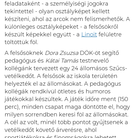
feladataként - a személyiségi jogokra
tekintettel - olyan osztályképet kellett
készíteni, ahol az arcok nem felismerhetők. A
különleges osztályképeket - a felsősökről
készült képekkel együtt - a
Linoit
felületre
töltöttük föl.
A felsősöknek
Dora Zsuzsa
DÖK-öt segítő
pedagógus és
Kátai Tamás
testnevelő
kollégánk tervezett egy 24 állomásos Szűcs-
vetélkedőt. A felsősök az iskola területén
helyezték el az állomásokat. A pedagógus
kollégák rendkívül ötletes és humoros
játékokkal készültek. A játék időre ment (150
perc), minden csapat maga döntötte el, hogy
milyen sorrendben keresi föl az állomásokat.
A cél az volt, minél több pontot gyűjtsenek a
vetélkedőt követő árverésre, ahol
sportjátékokra és finomságokra lehetett