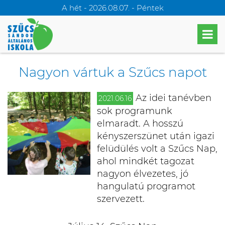
A hét - 2026.08.07. - Péntek
Nagyon vártuk a Szűcs napot
Az idei tanévben
2021.06.16
sok programunk
elmaradt. A hosszú
kényszerszünet után igazi
felüdülés volt a Szűcs Nap,
ahol mindkét tagozat
nagyon élvezetes, jó
hangulatú programot
szervezett.