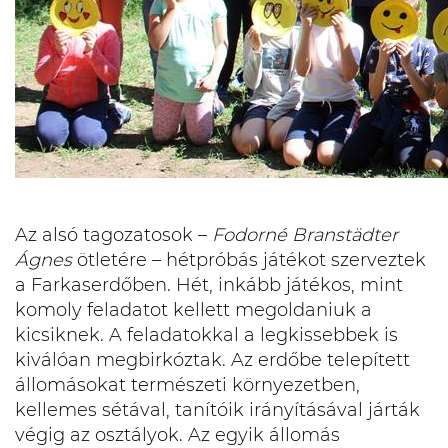
Az alsó tagozatosok –
Fodorné Branstädter
Ágnes
ötletére – hétpróbás játékot szerveztek
a Farkaserdőben. Hét, inkább játékos, mint
komoly feladatot kellett megoldaniuk a
kicsiknek. A feladatokkal a legkissebbek is
kiválóan megbirkóztak. Az erdőbe telepített
állomásokat természeti környezetben,
kellemes sétával, tanítóik irányításával járták
végig az osztályok. Az egyik állomás