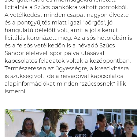
licitálnia a Szűcs bankókra váltott pontokból.
A vetélkedést minden csapat nagyon élvezte
és a pontgyűjtés miatt igazi "pörgős", jó
hangulatú délelőtt volt, amit a jól sikerült
licitálás koronázott meg. Az alsós hétpróbán is
és a felsős vetélkedőn is a névadó Szűcs
Sándor életével, sportpályafutásával
kapcsolatos feladatok voltak a középpontban.
Természetesen az ügyességre, a kreativitásra
is szükség volt, de a névadóval kapcsolatos
alapinformációkat minden "szűcsösnek" illik
ismerni.