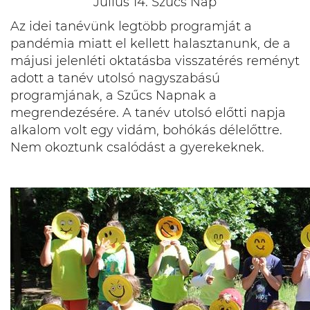
Július 14. Szűcs Nap
Az idei tanévünk legtöbb programját a
pandémia miatt el kellett halasztanunk, de a
májusi jelenléti oktatásba visszatérés reményt
adott a tanév utolsó nagyszabású
programjának, a Szűcs Napnak a
megrendezésére. A tanév utolsó előtti napja
alkalom volt egy vidám, bohókás délelőttre.
Nem okoztunk csalódást a gyerekeknek.