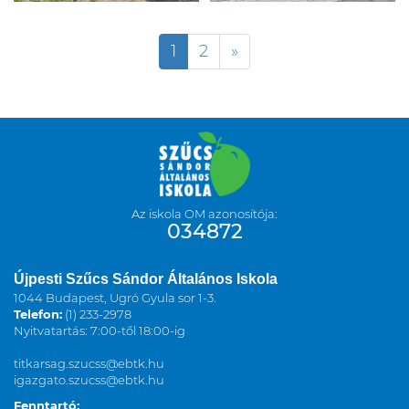
1
2
»
Az iskola OM azonosítója:
034872
Újpesti Szűcs Sándor Általános Iskola
1044 Budapest, Ugró Gyula sor 1-3.
Telefon:
(1) 233-2978
Nyitvatartás: 7:00-től 18:00-ig
titkarsag.szucss@ebtk.hu
igazgato.szucss@ebtk.hu
Fenntartó: