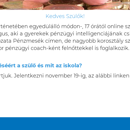
Kedves Szülők!
énetében egyedülálló módon-, 17 órától online sz
, aki a gyerekek pénzügyi intelligenciájának csis
ozata Pénzmesék címen, de nagyobb korosztály sz
 pénzügyi coach-ként felnőttekkel is foglalkozik
séért a szülő és mit az iskola?
tjuk. Jelentkezni november 19-ig, az alábbi linken 