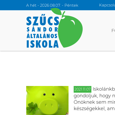
Kapcsol
A hét - 2026.08.07. - Péntek
F
Iskolánkba
2021.11.07
gondoljuk, hogy n
Önöknek sem minde
készségekkel, ame