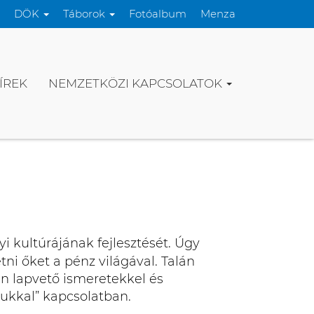
DÖK
Táborok
Fotóalbum
Menza
ÍREK
NEMZETKÖZI KAPCSOLATOK
i kultúrájának fejlesztését. Úgy
ni őket a pénz világával. Talán
n lapvető ismeretekkel és
jukkal” kapcsolatban.