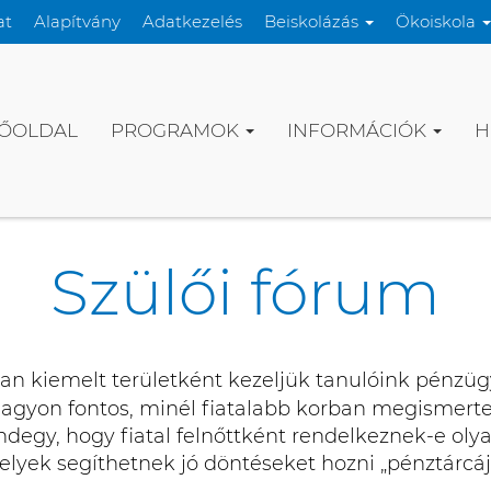
at
Alapítvány
Adatkezelés
Beiskolázás
Ökoiskola
ŐOLDAL
PROGRAMOK
INFORMÁCIÓK
H
Szülői fórum
n kiemelt területként kezeljük tanulóink pénzügy
agyon fontos, minél fiatalabb korban megismertet
gy, hogy fiatal felnőttként rendelkeznek-e olya
lyek segíthetnek jó döntéseket hozni „pénztárcá