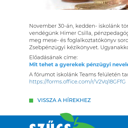
November 30-án, kedden- iskolánk tört
vendégünk Himer Csilla, pénzpedagógus
meg mese- és foglalkoztatókönyv sor
Zsebpénzügyi kézikönyvet. Ugyanakkor
Előadásának címe:
Mit tehet a gyerekek pénzügyi nevelé
A fórumot iskolánk Teams felületén tar
https://forms.office.com/r/V2Vq18GFfG
VISSZA A HÍREKHEZ