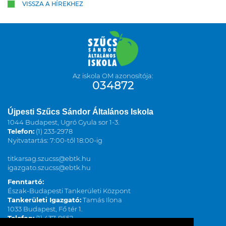
VISSZA A HÍREKHEZ
Az iskola OM azonosítója:
034872
Újpesti Szűcs Sándor Általános Iskola
1044 Budapest, Ugró Gyula sor 1-3.
Telefon:
(1) 233-2978
Nyitvatartás: 7:00-től 18:00-ig
titkarsag.szucss@ebtk.hu
igazgato.szucss@ebtk.hu
Fenntartó:
Észak-Budapesti Tankerületi Központ
Tankerületi Igazgató:
Tamás Ilona
1033 Budapest, Fő tér 1.
Telefon:
(1) 437-8652