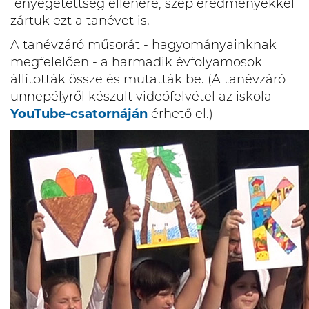
fenyegetettség ellenére, szép eredményekkel
zártuk ezt a tanévet is.
A tanévzáró műsorát - hagyományainknak
megfelelően - a harmadik évfolyamosok
állították össze és mutatták be. (A tanévzáró
ünnepélyről készült videófelvétel az iskola
YouTube-csatornáján
érhető el.)