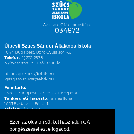
Az iskola OM azonosítója:
034872
Újpesti Szűcs Sándor Általános Iskola
1044 Budapest, Ugró Gyula sor 1-3.
Telefon:
(1) 233-2978
Nyitvatartás: 7:00-től 18:00-ig
titkarsag.szucss@ebtk.hu
igazgato.szucss@ebtk.hu
Fenntartó:
Észak-Budapesti Tankerületi Központ
Tankerületi Igazgató:
Tamás Ilona
1033 Budapest, Fő tér 1.
Telefon:
(1) 437-8652
ilona.tamas@kk.gov.hu
www.kk.gov.hu
Ezen az oldalon sütiket használunk. A
böngészéssel ezt elfogadod.