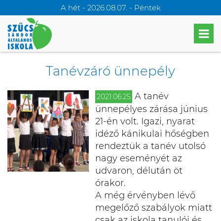
A hét - 2026.08.07. - Péntek
Tanévzáró ünnepély
A tanév
2021.06.25
ünnepélyes zárása június
21-én volt. Igazi, nyarat
idéző kánikulai hőségben
rendeztük a tanév utolsó
nagy eseményét az
udvaron, délután öt
órakor.
A még érvényben lévő
megelőző szabályok miatt
csak az iskola tanulói és