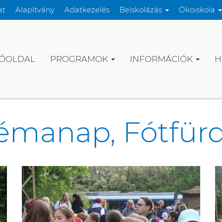
at
Alapítvány
Adatkezelés
Beiskolázás
Ökoiskola
ŐOLDAL
PROGRAMOK
INFORMÁCIÓK
H
émanap, Fótfür