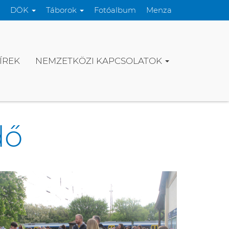
DÖK
Táborok
Fotóalbum
Menza
ÍREK
NEMZETKÖZI KAPCSOLATOK
dő