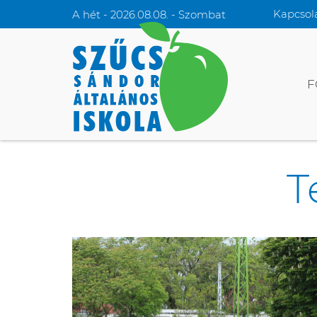
Kapcsol
A hét - 2026.08.08. - Szombat
F
T