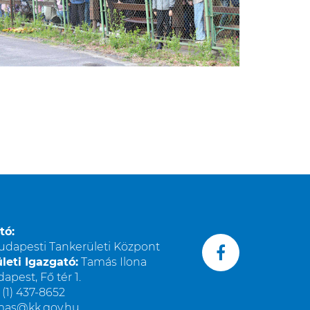
tó:
udapesti Tankerületi Központ
leti Igazgató:
Tamás Ilona
apest, Fő tér 1.
(1) 437-8652
amas@kk.gov.hu