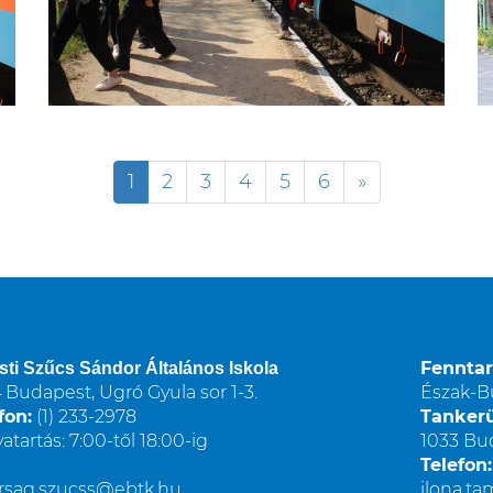
1
2
3
4
5
6
»
Fenntar
sti Szűcs Sándor Általános Iskola
 Budapest, Ugró Gyula sor 1-3.
Észak-B
fon:
(1) 233-2978
Tankerü
vatartás: 7:00-től 18:00-ig
1033 Bud
Telefon:
arsag.szucss@ebtk.hu
ilona.t