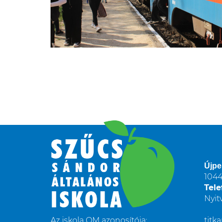
Újpe
1044
Tele
Nyit
Az iskola OM azonosítója:
titk