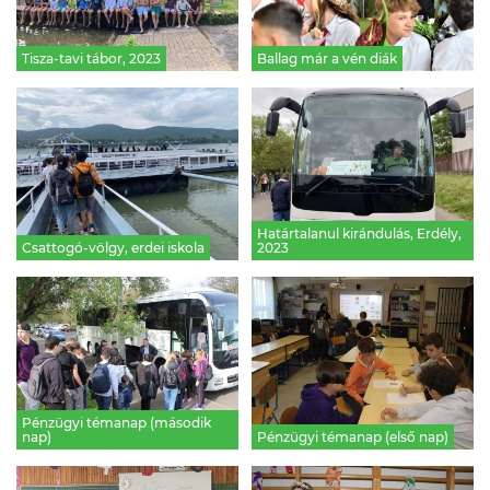
Tisza-tavi tábor, 2023
Ballag már a vén diák
Határtalanul kirándulás, Erdély,
Csattogó-völgy, erdei iskola
2023
Pénzügyi témanap (második
nap)
Pénzügyi témanap (első nap)