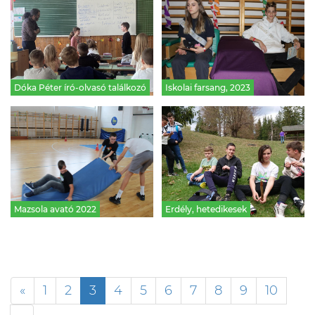
Dóka Péter író-olvasó találkozó
Iskolai farsang, 2023
Mazsola avató 2022
Erdély, hetedikesek
«
1
2
3
4
5
6
7
8
9
10