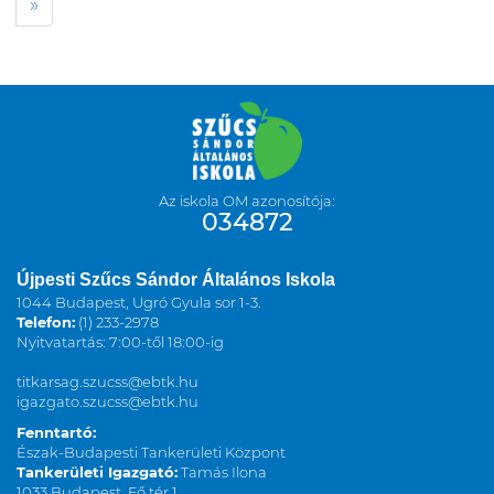
»
Az iskola OM azonosítója:
034872
Újpesti Szűcs Sándor Általános Iskola
1044 Budapest, Ugró Gyula sor 1-3.
Telefon:
(1) 233-2978
Nyitvatartás: 7:00-től 18:00-ig
titkarsag.szucss@ebtk.hu
igazgato.szucss@ebtk.hu
Fenntartó:
Észak-Budapesti Tankerületi Központ
Tankerületi Igazgató:
Tamás Ilona
1033 Budapest, Fő tér 1.