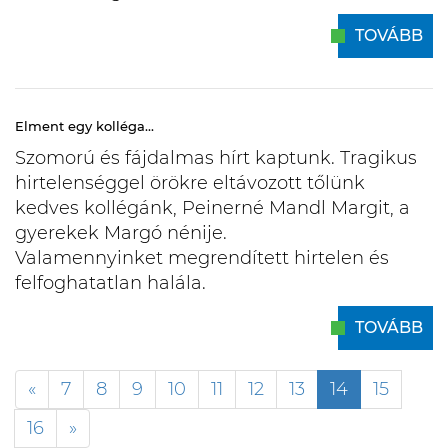
TOVÁBB
Elment egy kolléga...
Szomorú és fájdalmas hírt kaptunk. Tragikus
hirtelenséggel örökre eltávozott tőlünk
kedves kollégánk, Peinerné Mandl Margit, a
gyerekek Margó nénije.
Valamennyinket megrendített hirtelen és
felfoghatatlan halála.
TOVÁBB
«
7
8
9
10
11
12
13
14
15
16
»