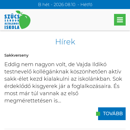
B hét - 2026.08.10. - Hétfő
Hírek
Sakkverseny
Eddig nem nagyon volt, de Vajda Ildikó
testnevelő kollégánknak köszönhetően aktív
sakk-élet kezd kialakulni az iskolánkban. Sok
érdeklődő kisgyerek jár a foglalkozásaira. És
most már túl vannak az első
megmérettetésen is...
TOVÁBB