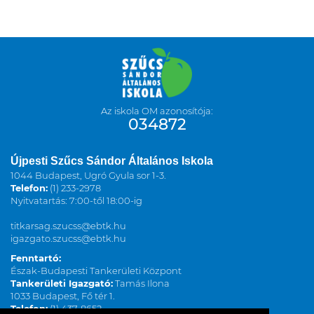
Az iskola OM azonosítója:
034872
Újpesti Szűcs Sándor Általános Iskola
1044 Budapest, Ugró Gyula sor 1-3.
Telefon:
(1) 233-2978
Nyitvatartás: 7:00-től 18:00-ig
titkarsag.szucss@ebtk.hu
igazgato.szucss@ebtk.hu
Fenntartó:
Észak-Budapesti Tankerületi Központ
Tankerületi Igazgató:
Tamás Ilona
1033 Budapest, Fő tér 1.
Telefon:
(1) 437-8652