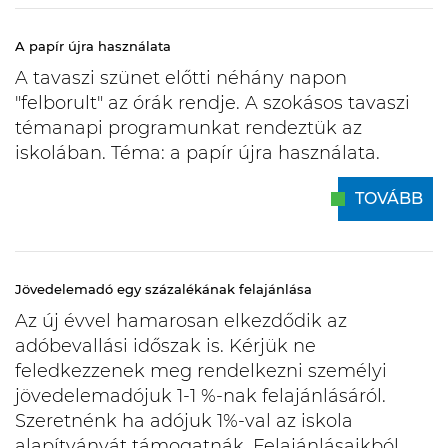
A papír újra használata
A tavaszi szünet előtti néhány napon
"felborult" az órák rendje. A szokásos tavaszi
témanapi programunkat rendeztük az
iskolában. Téma: a papír újra használata.
TOVÁBB
Jövedelemadó egy százalékának felajánlása
Az új évvel hamarosan elkezdődik az
adóbevallási időszak is. Kérjük ne
feledkezzenek meg rendelkezni személyi
jövedelemadójuk 1-1 %-nak felajánlásáról.
Szeretnénk ha adójuk 1%-val az iskola
alapítványát támogatnák. Felajánlásaikból